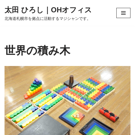
太田 ひろし｜OHオフィス
コ
北海道札幌市を拠点に活動するマジシャンです。
ン
テ
ン
ツ
世界の積み木
へ
ス
キ
ッ
プ